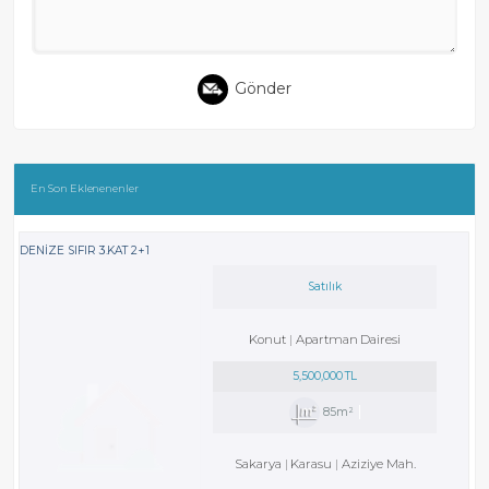
Gönder
En Son Eklenenenler
DENİZE SIFIR 3.KAT 2+1
Satılık
Konut
Apartman Dairesi
5,500,000 TL
85m²
Sakarya
Karasu
Aziziye Mah.