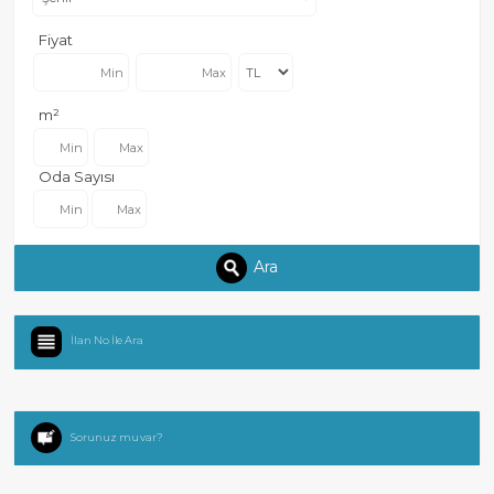
Fiyat
m²
Oda Sayısı
Ara
İlan No İle Ara
Sorunuz mu var?