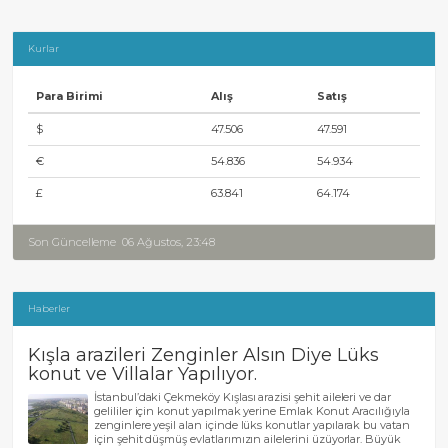
Kurlar
Para Birimi
Alış
Satış
$
47.506
47.591
€
54.836
54.934
£
63.841
64.174
Son Güncelleme
06 Ağustos, 23:48
Haberler
Kışla arazileri Zenginler Alsın Diye Lüks
konut ve Villalar Yapılıyor.
İstanbul’daki Çekmeköy Kışlası arazisi şehit aileleri ve dar
gelililer için konut yapılmak yerine Emlak Konut Aracılığıyla
zenginlere yeşil alan içinde lüks konutlar yapılarak bu vatan
için şehit düşmüş evlatlarımızın ailelerini üzüyorlar. Büyük