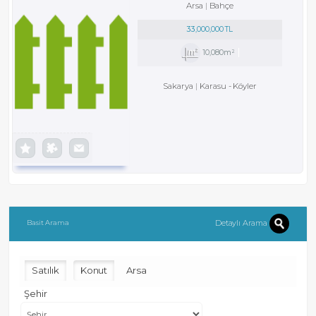
Arsa
Bahçe
33,000,000 TL
10,080m²
Sakarya
Karasu
-
Köyler
Detaylı Arama
Basit Arama
Satılık
Konut
Arsa
Şehir