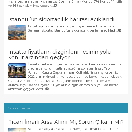
kısmı yeşil alan olan kışla arazisi üzerine Emlak Konut 1774 konut, 141 villa
ve 56 ticari alan inşa edecek....
İstanbul’un sigortacılık haritası açıklandı.
150 yılı aşkın köklü geçmişiyle müşterilerine hizmet veren
Generali Sigorta, İstanbul’un sigortacılık verilerini açıkladı....
İnşatta fiyatların dizginlenmesinin yolu
konut arzından geçiyor
İnşaat şirketlerinin yeni yılda üzerinde duracakları konunun;
üretim ve konut fiyatları olacağını söyleyen İnsay Yapı
Yönetim Kurulu Başkanı İhsan Çulhalık “İnşaat şirketleri için
2022 yılının öncelikli konusu, üretim ve konut fiyatları olacak.
Çünkü yükselen konut fiyatları, satışların gelmesi gereken seviyeyi
olumsuz şekilde etkileyecek. Fiyatların dizginlenmesinin yolu da konut
arzından geçiyor” dedi....
Yatırım İp uçları
Ticari İmarlı Arsa Alınır Mı, Sorun Çıkarır Mı?
Yatırım amacıyla arsa satın alırken, ticari imarlı arsa alınır mı