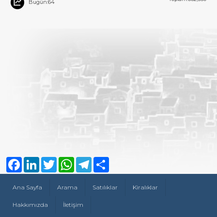
Bugün:64
Facebook
LinkedIn
Twitter
WhatsApp
Telegram
Share
Ana Sayfa
Arama
Satılıklar
Kiralıklar
Hakkımızda
İletişim