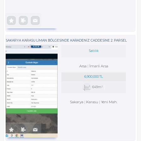
SAKARYA KARASU LIMAN BÖLGESINDE KARADENIZ CADDESINE 2. PARSEL
Satılık
Arsa
İmarli Arsa
6,900,000 TL
649m²
Sakarya
Karasu
Yeni Mah.