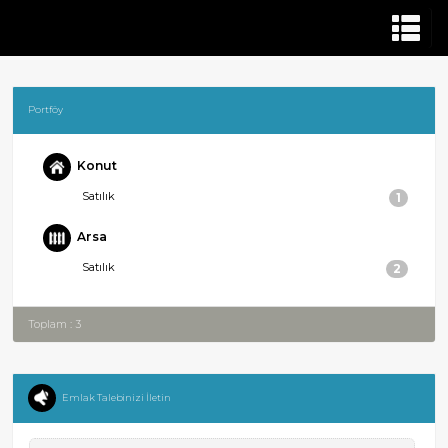
Portföy
Konut
Satılık
1
Arsa
Satılık
2
Toplam : 3
Emlak Talebinizi İletin