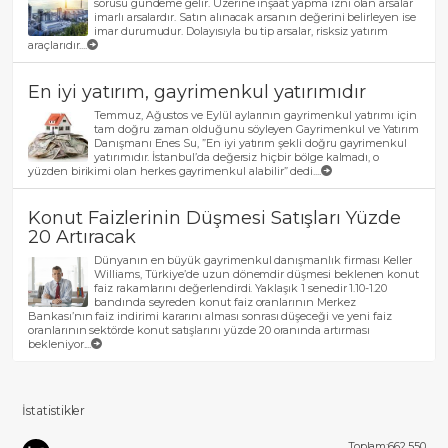
sorusu gündeme gelir. Üzerine inşaat yapma izni olan arsalar
imarlı arsalardır. Satın alınacak arsanın değerini belirleyen ise
imar durumudur. Dolayısıyla bu tip arsalar, risksiz yatırım
araçlarıdır....
En iyi yatırım, gayrimenkul yatırımıdır
Temmuz, Ağustos ve Eylül aylarının gayrimenkul yatırımı için
tam doğru zaman olduğunu söyleyen Gayrimenkul ve Yatırım
Danışmanı Enes Su, ”En iyi yatırım şekli doğru gayrimenkul
yatırımıdır. İstanbul’da değersiz hiçbir bölge kalmadı, o
yüzden birikimi olan herkes gayrimenkul alabilir” dedi....
Konut Faizlerinin Düşmesi Satışları Yüzde
20 Artıracak
Dünyanın en büyük gayrimenkul danışmanlık firması Keller
Williams, Türkiye’de uzun dönemdir düşmesi beklenen konut
faiz rakamlarını değerlendirdi. Yaklaşık 1 senedir 1.10-1.20
bandında seyreden konut faiz oranlarının Merkez
Bankası’nın faiz indirimi kararını alması sonrası düşeceği ve yeni faiz
oranlarının sektörde konut satışlarını yüzde 20 oranında artırması
bekleniyor....
İstatistikler
Toplam:662,550